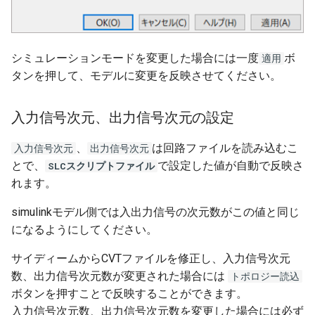
フィードバック制御
シミュレーションモードを変更した場合には一度
ボ
適用
デジタル制御
タンを押して、モデルに変更を反映させてください。
ピーク電流制御
入力信号次元、出力信号次元の設定
ボトムスキップ制御
、
は回路ファイルを読み込むこ
入力信号次元
出力信号次元
とで、
で設定した値が自動で反映さ
SLCスクリプトファイル
オペアンプ
れます。
ローパスフィルタ
simulinkモデル側では入出力信号の次元数がこの値と同じ
になるようにしてください。
ハイパスフィルタ
サイディームからCVTファイルを修正し、入力信号次元
バンドパスフィルタ
数、出力信号次元数が変更された場合には
トポロジー読込
ボタンを押すことで反映することができます。
バンドストップフィルタ
入力信号次元数、出力信号次元数を変更した場合には必ず