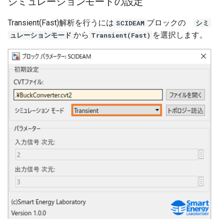
シミュレーションモードの設定
シミュレーションエンジ
環境設定
アプリ情報と設定
SeriesList
Operator(Continuous)
Power Palette 解析編
ゲートブロック
DABコンバータ
Hブリッジ昇降圧コンバー
Transient(Fast)解析を行うには
ブロックの
SCIDEAM
シミ
モデル情報
から
を選択します。
ュレーションモード
Transient(Fast)
Get Started
Oprerator(Discrete)
Power Palette 交流解析編
微分器
LLC共振コンバータ
マルチフェーズ・インタ
低周波周波数
ブコンバータ
CCTracer
RCL
SL Palette 設定編
積分器
マルチフェーズ・インタ
ブコンバータ
DCACインバータ
Sensor
SL Palette 解析編
ボルテージフォロワ
DCACインバータ
DABコンバータ
Source(Continuous)
Motor Palette 基本編
PFC回路
位相シフトフルブリッジ
Source(Discrete)
Motor Palette Simulink
チャタリング防止回路
MPPT制御回路
Switching Device
ScideamPy編
位相シフトフルブリッジ
デジタル制御
Transformer
MPPT制御回路
スナバ回路