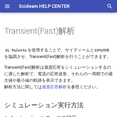
Scideam HELP CENTER
検
索
Transient(Fast)解析
Scideamについて
Eschartについて
Digital Paletteについて
Power Paletteについて
インストール
ファイルの操作
ファイルの読込
SCIDEAM
シミュレーション実行方法
Motor Paletteについて
ScideamPyについて
チュートリアルについて
Top
Top
機能概要
ツールについて
グローバル変数
素子モデルについて
コンフィグエディタ
シミュレーションの手順
基本操作
インポート
系列間演算
周波数解析(FFT)
ファイルの操作
Oprerator(Discrete)
解析方法について
損失解析
Switch
詳細FET素子のスイッチン
Motor
回路作成編
Free版 導入編
さまざまなPWM設定方法
降圧型コンバータ
さまざまなPWM設定方法
降圧型コンバータの損失
Simulinkを使ったPFM制御
DC Motor
を
特性
初
基本操作
基本操作
スクリプトファイル
損失解析概要
アンインストール
ファイルの編集
ブロックの配置
Scideam Launch
Parts
使用方法
Scideam
使い方編
回路構成に関して
シミュレーションモードの
ファイルメニュー
CVTビューワー
ルックアップテーブル
Amplifier Transistor
メイン周波数
Transient (Fast)
タブの配置
エクスポート
リサンプリング
XYチャート
ファイルの編集
Sensor
損失項目について
波形解析
コア損失解析
シミュレーション編
Free版 回路作成編
さまざまなPFM設定方法
昇圧型コンバータ
さまざまなPFM設定方法
相互変圧器の損失解析
Simulinkを使ったPWM制
Brushless Motor
を使用することで、サイディームとsimulink
SL Palette
設定
詳細IGBT素子のスイッチ
期
を協調させ、Transient(Fast)解析を行うことができます。
特性
ツール説明
読み込み・保存
素子モデル
機能解説
ファイルの設定
入出力の設定
SCIDEAM BODE
API リファレンス
Scideam Free
回路編
数値計算に関して
ウインドウの表示
インスペクター
スクリプトファイル
Connection
サブ周波数
Transient (Full)
メイン機能
フィルタ
ファイルの設定
Source(Discrete)
波形解析編
Free版 シミュレーション
デッドタイムの設定方法
昇降圧型コンバータ
スイープ解析
電圧源・電流源を負荷と
PMSM Motor
化
Transient(Fast)解析は過渡応答をシミュレーションするの
入力信号次元、出力信号次
い場合
元の設定
損失成分を持つ素子
ファイルの編集
演算機能
スクリプト言語文法
素子モデル
Rate Transition
変更履歴
Digital Palette
状態オーバー検出に関して
に適した解析で、電流の応答波形、それらの一周期での最
ウインドウの操作
ヒストリー
SLCスクリプトファイル
Diode
シミュレーションプロフ
FRA
信号生成
周波数特性解析編
Free版 波形解析編
周波数特性解析
Hブリッジ昇降圧コンバー
ADコンバータ
Induction Motor
ル
LLCコンバータの損失解析
大値や最小値の軌跡を表示できます。
シミュレーション結果の確認
損失解析における注意事
素子モデル
解析機能
機能関数の使用方法
詳細解説
Power Palette
Digital Paletteに関して
ヘルプメニュー
State Viewer
Gate Driver
Sweep
Digital Palette編
スイープ解析
フォワード型コンバータ
非線形素子の作成
Switched Reluctance Moto
解析方法に関しては
過渡応答解析
を参照ください。
出力変数
ダブルパルス試験
シミュレーション設定
DLL連携機能について
SL Palette
Power Paletteに関して
キーボード・マウス操作
パレット
Logic
Steady
Digital Palette DLL連携編
ADコンバータ
プッシュプル方式コンバ
ゲートブロック
シミュレーション実行方法
スイッチング同期制御
スナバ回路
シミュレーション方法
DLL機能関数リファレンス
Motor Palette
その他
回路エディタ
Circuit Browser
Modulator
Power Palette 設定編
フリップフロップ
フライバックコンバータ
タスクコントロール