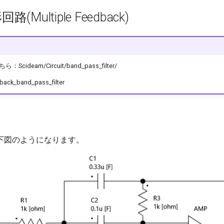
Multiple Feedback)
ideam/Circuit/band_pass_filter/
back_band_pass_filter
下図のようになります。