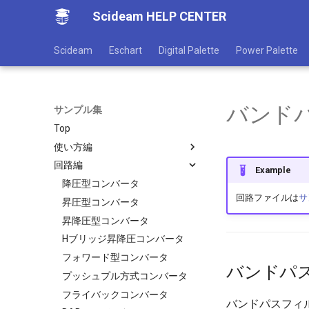
Scideam HELP CENTER
Scideam
Eschart
Digital Palette
Power Palette
バンドパス
サンプル集
Top
使い方編
回路編
さまざまなPWM設定方法
Example
さまざまなPFM設定方法
降圧型コンバータ
回路ファイルは
サ
デッドタイムの設定方法
昇圧型コンバータ
周波数特性解析
昇降圧型コンバータ
スイープ解析
Hブリッジ昇降圧コンバータ
ADコンバータ
フォワード型コンバータ
バンドパ
フリップフロップ
プッシュプル方式コンバータ
ゲートブロック
フライバックコンバータ
バンドパスフィ