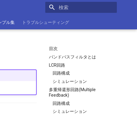
検索を初期化
ンプル集
トラブルシューティング
）
目次
バンドパスフィルタとは
LCR回路
回路構成
シミュレーション
多重帰還形回路(Multiple
Feedback)
回路構成
シミュレーション