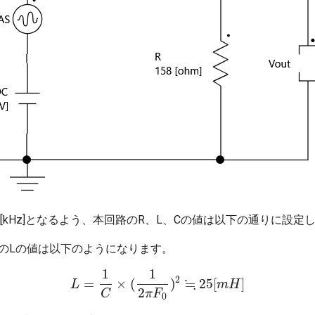
1[kHz]となるよう、本回路のR、L、Cの値は以下の通りに設定
する時のLの値は以下のようになります。
1
1
2
≒
=
×
(
)
25
[
]
L
L
=
1
C
×
(
1
2
π
F
0
)
2
≒
25
[
m
H
]
m
H
2
C
π
F
0