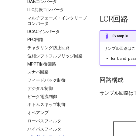
微分器
DABコンバータ
積分器
LLC共振コンバータ
LCR回路
ボルテージフォロワ
マルチフェーズ・インタリーブ
コンバータ
DCACインバータ
Example
PFC回路
チャタリング防止回路
サンプル回路はこちら：Sc
位相シフトフルブリッジ回路
lcr_band_pass_
MPPT制御回路
スナバ回路
回路構成
フィードバック制御
デジタル制御
サンプル回路は
ピーク電流制御
ボトムスキップ制御
オペアンプ
ローパスフィルタ
ハイパスフィルタ