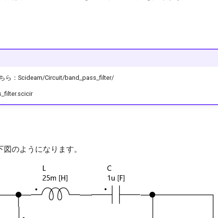
ideam/Circuit/band_pass_filter/
filter.scicir
下図のようになります。