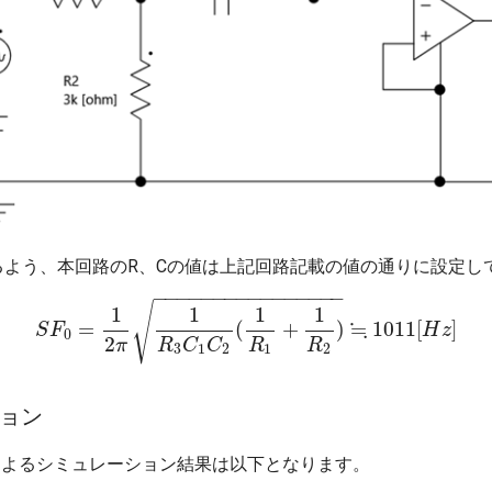
]となるよう、本回路のR、Cの値は上記回路記載の値の通りに設定
−
−
−
−
−
−
−
−
−
−
−
−
−
−
−
−
√
1
1
1
1
≒
=
(
+
)
1011
[
]
S
F
S
F
0
=
1
2
π
1
R
3
C
1
C
2
(
1
R
1
+
1
R
2
)
≒
1011
[
H
z
]
H
z
0
2
π
R
C
C
R
R
3
1
2
1
2
ョン
(Fast)によるシミュレーション結果は以下となります。