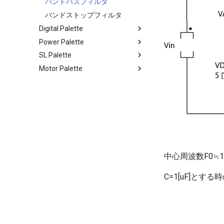
バンドパスフィルタ
バンドストップフィルタ
Digital Palette
Power Palette
さまざまなPWM設定方法
SL Palette
さまざまなPFM設定方法
降圧型コンバータの損失解析
Motor Palette
スイープ解析
相互変圧器の損失解析
Simulinkを使ったPFM制御
ADコンバータ
電圧源・電流源を負荷としたい
Simulinkを使ったPWM制御
DC Motor
場合
非線形素子の作成
Brushless Motor
LLCコンバータの損失解析
ゲートブロック
PMSM Motor
ダブルパルス試験
タスクコントロール
Induction Motor
スナバ回路
Hブリッジ昇降圧コンバータ
Switched Reluctance Motor
マルチフェーズ・インタリーブ
中心周波数F0≒
コンバータ
DCACインバータ
C=1[uF]と
DABコンバータ
位相シフトフルブリッジ回路
MPPT制御回路