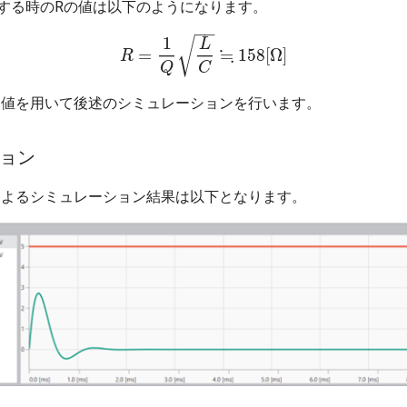
とする時のRの値は以下のようになります。
−
−
1
√
L
≒
=
158
[
Ω
]
R
R
=
1
Q
L
C
≒
158
[
Ω
]
Q
C
定値を用いて後述のシミュレーションを行います。
ョン
(Fast)によるシミュレーション結果は以下となります。