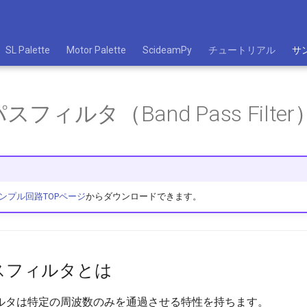
SL Palette
Motor Palette
ScideamPy
チュートリアル
サ
フィルタ（Band Pass Filter
ンプル回路TOPページ
からダウンロードできます。
スフィルタとは
ルタは特定の周波数のみを通過させる特性を持ちます。