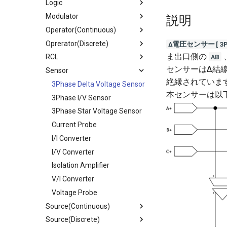
SeriesList
Logic
PNP Transistor
Ground2
Diode
Gate Driver
Get Started
Modulator
Ground3
Diode Bridge
Gate Driver 3Phase PWM
Bool
説明
CCTracer
Operator(Continuous)
Image Block
Photo Coupler
Gate Driver 3Phase Signal
D-FF
DPM
Oprerator(Discrete)
Text Block
Shunt Regulator
Gate Driver1
JK-FF
PWM
Comparator
Δ電圧センサー[3Pha
ま出口側の
AB
RCL
Wire
Thyristor
Gate Isolator
Logic
SFM
Delay Pulse
Arithmetic
センサーはΔ結
Sensor
Zener
Not
Differentiator
Function
Capacitor
絶縁されていま
T-FF
Ideal Operational Amplifer
Table
Inductor
3Phase Delta Voltage Sensor
本センサーは以
Integrator
Resistor
3Phase I/V Sensor
Latch
Saturation Inductor
3Phase Star Voltage Sensor
Limiter
Current Probe
Operational Amplifer
I/I Converter
PID
I/V Converter
Pulse Counter
Isolation Amplifier
Trigger
V/I Converter
Shot Pulse
Voltage Probe
Source(Continuous)
Voltage Follower
Source(Discrete)
AC Sweep