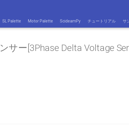
SL Palette
Motor Palette
ScideamPy
チュートリアル
サ
ー[3Phase Delta Voltage Sen