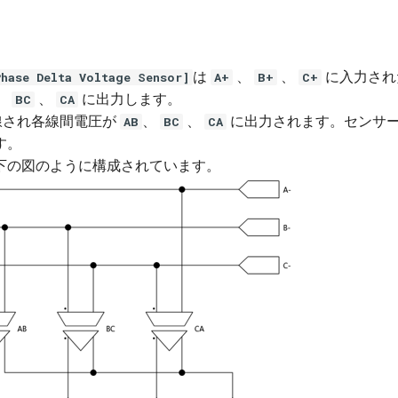
は
、
、
に入力され
se Delta Voltage Sensor]
A+
B+
C+
、
、
に出力します。
BC
CA
線され各線間電圧が
、
、
に出力されます。センサ
AB
BC
CA
す。
下の図のように構成されています。