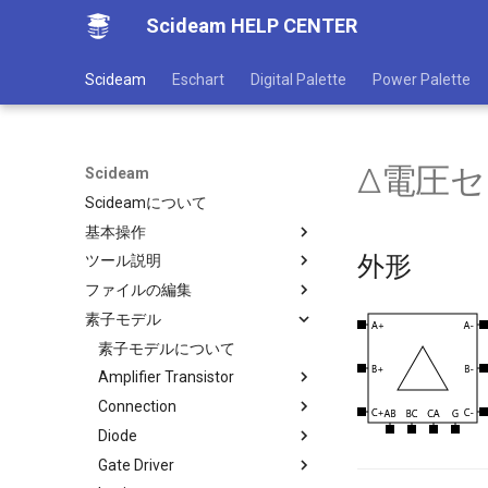
Scideam HELP CENTER
Scideam
Eschart
Digital Palette
Power Palette
Δ電圧センサ
Scideam
Scideamについて
基本操作
外形
ツール説明
機能概要
ファイルの編集
ファイルメニュー
ツールについて
素子モデル
ウインドウの表示
CVTビューワー
グローバル変数
ウインドウの操作
インスペクター
ルックアップテーブル
素子モデルについて
ヘルプメニュー
ヒストリー
スクリプトファイル
Amplifier Transistor
キーボード・マウス操作一覧
State Viewer
SLCスクリプトファイル
Connection
Nch MOSFET
回路エディタ
パレット
Diode
NPN Transistor
Far Jumper
アプリ情報と設定
Circuit Browser
Gate Driver
Pch MOSFET
Ground
3phase Diode Bridge