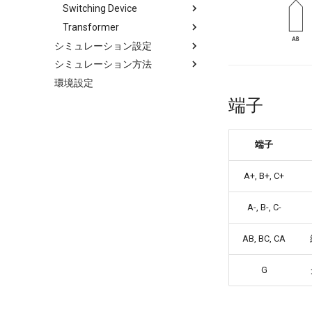
Switching Device
Pulse
3Phase Voltage
Transformer
Ramp
AC Current Source
PWM Switch
シミュレーション設定
Saw Tooth
AC Voltage Source
Switch
D-D Transformer
シミュレーション方法
コンフィグエディタ
Smooth AC Voltage Source
DC Current Source
Transformer
環境設定
メイン周波数
シミュレーションの手順
Slope
DC Voltage Source
Transformer(Mutual)
端子
サブ周波数
Transient (Fast)
Step
Function
Y-D Transformer
シミュレーションプロファイル
Transient (Full)
Solar Battery
Y-Y Transformer
出力変数
FRA
Table Voltage Source
端子
スイッチング同期制御
Sweep
シミュレーションエンジン
Steady
A+, B+, C+
モデル情報
A-, B-, C-
低周波周波数
AB, BC, CA
G