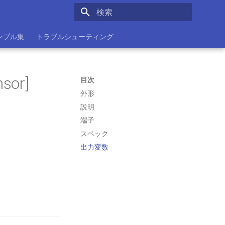
検索を初期化
ンプル集
トラブルシューティング
sor]
目次
外形
説明
端子
スペック
出力変数