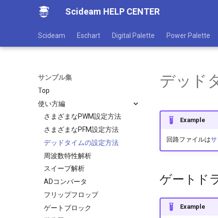
Scideam HELP CENTER
Scideam
Eschart
Digital Palette
Power Palette
デッド
サンプル集
Top
使い方編
さまざまなPWM設定方法
Example
さまざまなPFM設定方法
回路ファイルは
サ
デッドタイムの設定方法
周波数特性解析
スイープ解析
ゲートド
ADコンバータ
フリップフロップ
Example
ゲートブロック