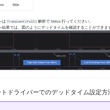
ime
500n
ンは
解析で
行ってください。
Transient(Full)
500us
ン結果では、図のようにデッドタイムを確認することができま
ートドライバーでのデッドタイム設定方