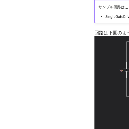
サンプル回路はこちら：S
SingleGateDriv
回路は下図のよ