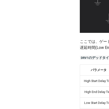
チャタリング防止回路
位相シフトフルブリッジ回路
位相シフトフルブリッジ回路
MPPT制御回路
MPPT制御回路
デジタル制御
スナバ回路
フィードバック制御
デジタル制御
ピーク電流制御
ここでは、ゲートド
ボトムスキップ制御
遅延時間(Low 
オペアンプ
DRV1のデッドタ
ローパスフィルタ
ハイパスフィルタ
パラメータ
バンドパスフィルタ
バンドストップフィルタ
High Start Delay 
High End Delay T
Low Start Delay T