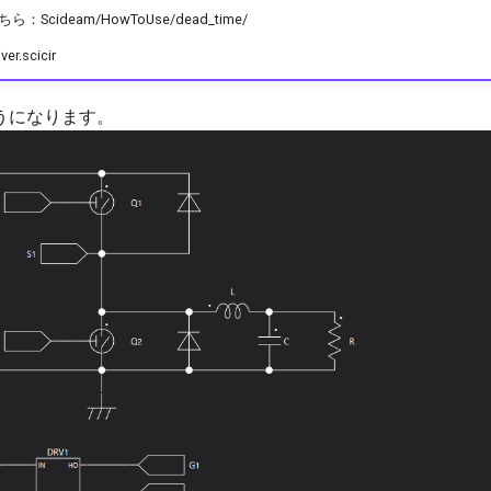
cideam/HowToUse/dead_time/
er.scicir
うになります。