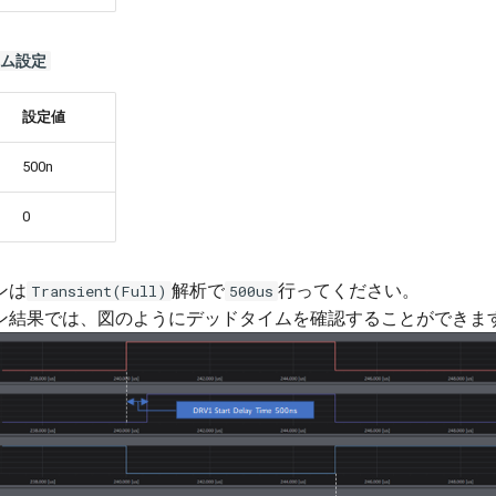
イム設定
設定値
500n
0
ンは
解析で
行ってください。
Transient(Full)
500us
ン結果では、図のようにデッドタイムを確認することができま