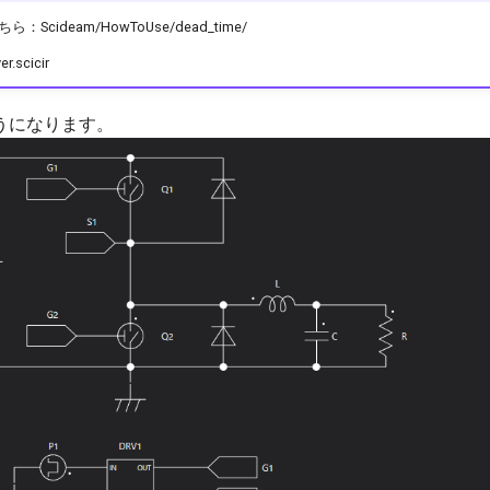
cideam/HowToUse/dead_time/
er.scicir
うになります。