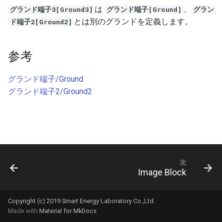
シミュレーションエンジン
は
、
グランド端子3[Ground3]
グランド端子[Ground]
グラン
アプリ情報と設定
SeriesList
Operational Amplifer
V/I Converter
Table Voltage Source
Power Palette 解析編
ゲートブロック
DABコンバータ
Hブリッジ昇降圧コンバー
とは別のグランドを定義します。
ド端子2[Ground2]
モデル情報
Get Started
PID
Voltage Probe
Power Palette 交流解析編
微分器
LLC共振コンバータ
マルチフェーズ・インタ
低周波周波数
ブコンバータ
参考
CCTracer
Pulse Counter
SL Palette 設定編
積分器
マルチフェーズ・インタ
ブコンバータ
DCACインバータ
グランド端子/Ground
Trigger
SL Palette 解析編
ボルテージフォロワ
グランド端子2/Ground2
DCACインバータ
DABコンバータ
Shot Pulse
Motor Palette 基本編
PFC回路
位相シフトフルブリッジ
Voltage Follower
Motor Palette Simulink
チャタリング防止回路
MPPT制御回路
ScideamPy編
次
Image Block
位相シフトフルブリッジ
デジタル制御
MPPT制御回路
Copyright (c) 2019 Smart Energy Laboratory Co.,Ltd.
Made with
Material for MkDocs
スナバ回路