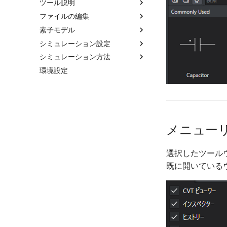
ツール説明
ファイルの編集
ツールについて
素子モデル
CVTビューワー
グローバル変数
シミュレーション設定
インスペクター
ルックアップテーブル
素子モデルについて
シミュレーション方法
ヒストリー
スクリプトファイル
Amplifier Transistor
コンフィグエディタ
環境設定
State Viewer
SLCスクリプトファイル
Connection
メイン周波数
シミュレーションの手順
Nch MOSFET
パレット
Diode
サブ周波数
Transient (Fast)
NPN Transistor
Far Jumper
Circuit Browser
Gate Driver
シミュレーションプロファイル
Transient (Full)
Pch MOSFET
Ground
3phase Diode Bridge
SeriesList
Logic
出力変数
FRA
PNP Transistor
Ground2
Diode
Gate Driver
Get Started
Modulator
スイッチング同期制御
Sweep
Ground3
Diode Bridge
Gate Driver 3Phase PWM
Bool
メニュー
CCTracer
Operator(Continuous)
シミュレーションエンジン
Steady
Image Block
Photo Coupler
Gate Driver 3Phase Signal
D-FF
DPM
Oprerator(Discrete)
モデル情報
Text Block
Shunt Regulator
Gate Driver1
JK-FF
PWM
Comparator
選択したツール
既に開いている
RCL
低周波周波数
Wire
Thyristor
Gate Isolator
Logic
SFM
Delay Pulse
Arithmetic
Sensor
Zener
Not
Differentiator
Function
Capacitor
Source(Continuous)
T-FF
Ideal Operational Amplifer
Table
Inductor
3Phase Delta Voltage Sensor
Source(Discrete)
Integrator
Resistor
3Phase I/V Sensor
AC Sweep
Switching Device
Latch
Saturation Inductor
3Phase Star Voltage Sensor
Pulse
3Phase Voltage