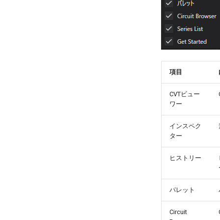
Transformer
Limiter
Current Probe
Ramp
AC Current Source
PWM Switch
Operational Amplifer
I/I Converter
Saw Tooth
AC Voltage Source
Switch
D-D Transformer
PID
I/V Converter
Smooth AC Voltage Source
DC Current Source
Transformer
Pulse Counter
Isolation Amplifier
Slope
DC Voltage Source
Transformer(Mutual)
Trigger
V/I Converter
Step
Function
Y-D Transformer
Shot Pulse
Voltage Probe
Solar Battery
Y-Y Transformer
項目
Voltage Follower
Table Voltage Source
CVTビュー
ワー
インスペク
ター
ヒストリー
パレット
Circuit