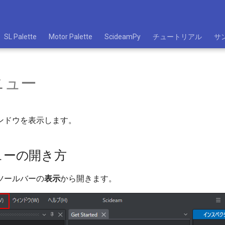
SL Palette
Motor Palette
ScideamPy
チュートリアル
サ
ニュー
ンドウを表示します。
ューの開き方
ツールバーの
表示
から開きます。