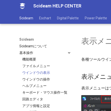
Scideam HELP CENTER
Scideam
Eschart
Digital Palette
Power Palette
表示メ
Scideam
Scideamについて
基本操作
各種ツールウイ
機能概要
ファイルメニュー
ウインドウの表示
表示メニ
ウインドウの操作
ヘルプメニュー
表示メニューは
キーボード・マウス操作一覧
回路エディタ
アプリ情報と設定