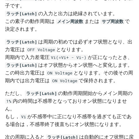
シミュレーションエンジン
子です。
アプリ情報と設定
SeriesList
V/I Converter
Table Voltage Source
Power Palette 解析編
ゲートブロック
DABコンバータ
Hブリッジ昇降圧コンバー
の入力と出力は絶縁されています。
ラッチ[Latch]
モデル情報
この素子の動作周期は
または
で
メイン周波数
サブ周波数
Get Started
Voltage Probe
Power Palette 交流解析編
微分器
LLC共振コンバータ
マルチフェーズ・インタ
決定されます。
低周波周波数
ブコンバータ
CCTracer
SL Palette 設定編
積分器
マルチフェーズ・インタ
は周期の初めでは必ずオフ状態となり、出
ラッチ[Latch]
ブコンバータ
DCACインバータ
力電圧は
となります。
OFF Voltage
SL Palette 解析編
ボルテージフォロワ
周期内で入力差電圧
が正になったとき、
Vi(=Vi+ - Vi-)
DCACインバータ
DABコンバータ
はオフ状態からオン状態へと変化します。
ラッチ[Latch]
Motor Palette 基本編
この時出力電圧は
となります。その後その周
ON Voltage
PFC回路
位相シフトフルブリッジ
期内では出力電圧は
で保持されます。
ON Voltage
Motor Palette Simulink
チャタリング防止回路
MPPT制御回路
ただし、
の動作周期開始からメイン周期の
ラッチ[Latch]
ScideamPy編
内の時間は不感帯となっておりオン状態になりませ
1%
位相シフトフルブリッジ
デジタル制御
ん。
もし，
が不感帯中に正になり不感帯を過ぎても正であ
Vi
MPPT制御回路
る場合は，不感帯終了後直ちにオン状態になります。
次の周期に入ると
は自動的にオフ状態に戻
ラッチ[Latch]
スナバ回路