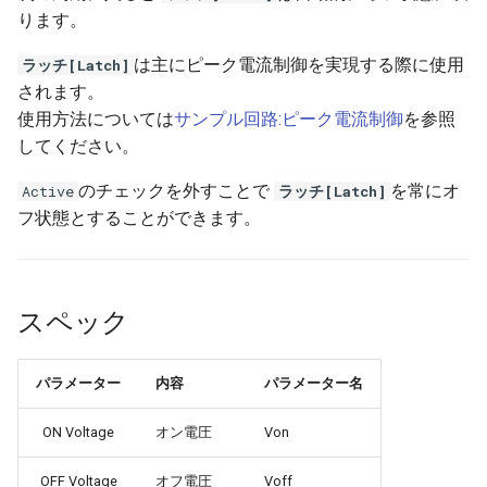
ります。
フィードバック制御
は主にピーク電流制御を実現する際に使用
ラッチ[Latch]
されます。
デジタル制御
使用方法については
サンプル回路:ピーク電流制御
を参照
してください。
ピーク電流制御
のチェックを外すことで
を常にオ
Active
ラッチ[Latch]
ボトムスキップ制御
フ状態とすることができます。
オペアンプ
スペック
ローパスフィルタ
ハイパスフィルタ
パラメーター
内容
パラメーター名
バンドパスフィルタ
ON Voltage
オン電圧
Von
バンドストップフィルタ
OFF Voltage
オフ電圧
Voff