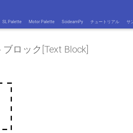
SL Palette
Motor Palette
ScideamPy
チュートリアル
サ
ロック[Text Block]