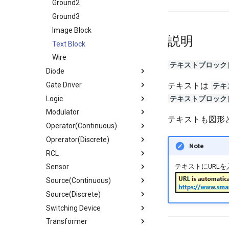
SeriesList
PNP Transistor
Ground2
Get Started
Ground3
CCTracer
Image Block
説明
Text Block
Wire
テキストブロック[T
Diode
Gate Driver
3phase Diode Bridge
テキストは
テキス
テキストブロック[T
Logic
Diode
Gate Driver
Modulator
Diode Bridge
Gate Driver 3Phase PWM
Bool
テキストも図形
Operator(Continuous)
Photo Coupler
Gate Driver 3Phase Signal
D-FF
DPM
Oprerator(Discrete)
Shunt Regulator
Gate Driver1
JK-FF
PWM
Comparator
Note
RCL
Thyristor
Gate Isolator
Logic
SFM
Delay Pulse
Arithmetic
Sensor
Zener
Not
Differentiator
Function
Capacitor
テキストにURL
Source(Continuous)
T-FF
Ideal Operational Amplifer
Table
Inductor
3Phase Delta Voltage Sensor
Source(Discrete)
Integrator
Resistor
3Phase I/V Sensor
AC Sweep
Switching Device
Latch
Saturation Inductor
3Phase Star Voltage Sensor
Pulse
3Phase Voltage
Transformer
Limiter
Current Probe
Ramp
AC Current Source
PWM Switch