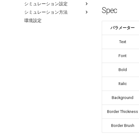
シミュレーション設定
Operational Amplifer
I/I Converter
Saw Tooth
AC Voltage Source
Switch
D-D Transformer
Spec
シミュレーション方法
コンフィグエディタ
PID
I/V Converter
Smooth AC Voltage Source
DC Current Source
Transformer
環境設定
メイン周波数
シミュレーションの手順
Pulse Counter
Isolation Amplifier
Slope
DC Voltage Source
Transformer(Mutual)
パラメーター
サブ周波数
Transient (Fast)
Trigger
V/I Converter
Step
Function
Y-D Transformer
シミュレーションプロファイル
Transient (Full)
Shot Pulse
Voltage Probe
Solar Battery
Y-Y Transformer
Text
出力変数
FRA
Voltage Follower
Table Voltage Source
スイッチング同期制御
Sweep
Font
シミュレーションエンジン
Steady
Bold
モデル情報
低周波周波数
Italic
Background
Border Thickness
Border Brush