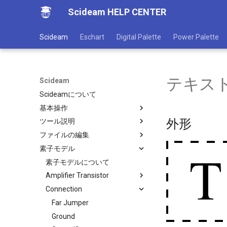
Scideam HELP CENTER
Scideam
Eschart
Digital Palette
Power Palette
テキストブ
Scideam
Scideamについて
基本操作
外形
ツール説明
機能概要
ファイルの編集
ファイルメニュー
ツールについて
素子モデル
ウインドウの表示
CVTビューワー
グローバル変数
ウインドウの操作
インスペクター
ルックアップテーブル
素子モデルについて
ヘルプメニュー
ヒストリー
スクリプトファイル
Amplifier Transistor
キーボード・マウス操作一覧
State Viewer
SLCスクリプトファイル
Connection
Nch MOSFET
回路エディタ
パレット
NPN Transistor
Far Jumper
アプリ情報と設定
Circuit Browser
Pch MOSFET
Ground