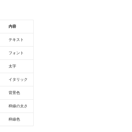
内容
テキスト
フォント
太字
イタリック
背景色
枠線の太さ
枠線色