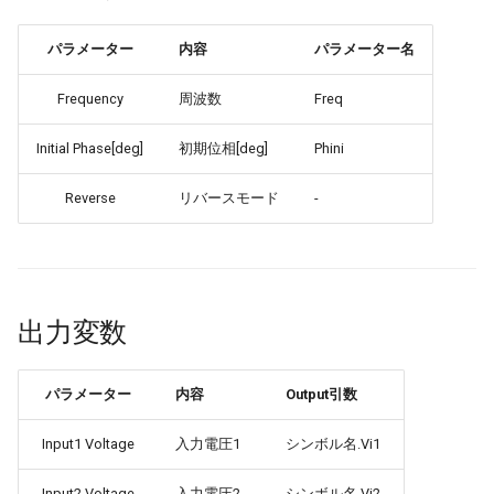
パラメーター
内容
パラメーター名
Frequency
周波数
Freq
Initial Phase[deg]
初期位相[deg]
Phini
Reverse
リバースモード
-
出力変数
パラメーター
内容
Output引数
Input1 Voltage
入力電圧1
シンボル名.Vi1
Input2 Voltage
入力電圧2
シンボル名.Vi2