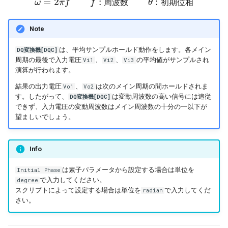
=
2
:
:
ω
π
f
ω
=
2
π
f
f
f
:
周
周
波
波
数
数
θ
:
初
期
位
θ
相
初
期
位
相
フィードバック制御
Note
デジタル制御
は、平均サンプルホールド動作をします。各メイン
DQ変換機[DQC]
周期の最後で入力電圧
、
、
の平均値がサンプルされ
Vi1
Vi2
Vi3
演算が行われます。
ピーク電流制御
結果の出力電圧
、
は次のメイン周期の間ホールドされま
Vo1
Vo2
す。したがって、
は変動周波数の高い信号には追従
DQ変換機[DQC]
ボトムスキップ制御
できず、入力電圧の変動周波数はメイン周波数の十分の一以下が
望ましいでしょう。
オペアンプ
ローパスフィルタ
Info
は素子パラメータから設定する場合は単位を
Initial Phase
ハイパスフィルタ
で入力してください。
degree
スクリプトによって設定する場合は単位を
で入力してくだ
radian
バンドパスフィルタ
さい。
バンドストップフィルタ