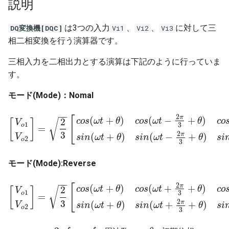
説明
シミュレーションエンジ
環境設定
アプリ情報と設定
SeriesList
Operator(Continuous)
Power Palette 解析編
ゲートブロック
DABコンバータ
Hブリッジ昇降圧コンバー
は3つの入力
、
モデル情報
、
に対して三
DQ変換機[DQC]
Vi1
Vi2
Vi3
相二相変換を行う演算器です。
Get Started
Oprerator(Discrete)
Power Palette 交流解析編
微分器
LLC共振コンバータ
マルチフェーズ・インタ
低周波周波数
ブコンバータ
三相入力を二相出力とする演算は下記のように行っていま
CCTracer
RCL
SL Palette 設定編
積分器
マルチフェーズ・インタ
す。
ブコンバータ
DCACインバータ
Sensor
SL Palette 解析編
ボルテージフォロワ
モード(Mode)：Nomal
DCACインバータ
DABコンバータ
−
−
Source(Continuous)
Motor Palette 基本編
2
π
(
+
)
(
−
+
)
[
2
c
o
s
ω
t
θ
c
o
s
ω
t
θ
c
o
√
[
]
V
1
3
o
=
PFC回路
位相シフトフルブリッジ
[
V
o
1
V
o
2
]
=
2
3
[
c
o
s
(
ω
t
+
θ
)
c
o
s
(
ω
t
−
2
π
3
+
θ
)
c
o
s
(
ω
t
+
2
π
3
+
θ
)
s
i
n
(
ω
t
3
2
π
(
+
)
(
−
+
)
V
s
i
n
ω
t
θ
s
i
n
ω
t
θ
s
i
2
o
Source(Discrete)
Motor Palette Simulink
3
チャタリング防止回路
MPPT制御回路
モード(Mode):Reverse
Switching Device
ScideamPy編
位相シフトフルブリッジ
デジタル制御
−
−
2
π
(
+
)
(
+
+
)
[
2
c
o
s
ω
t
θ
c
o
s
ω
t
θ
c
o
√
[
]
Transformer
V
1
3
o
=
[
V
o
1
V
o
2
]
=
2
3
[
c
o
s
(
ω
t
+
θ
)
c
o
s
(
ω
t
+
2
π
3
+
θ
)
c
o
s
(
ω
t
−
2
π
3
+
θ
)
s
i
n
(
ω
t
3
2
MPPT制御回路
π
(
+
)
(
+
+
)
V
s
i
n
ω
t
θ
s
i
n
ω
t
θ
s
i
2
o
3
スナバ回路