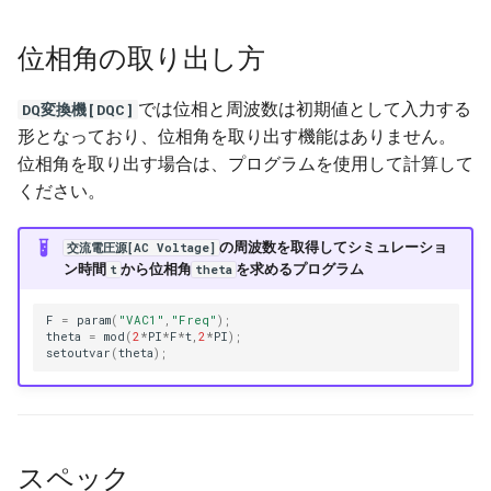
位相角の取り出し方
では位相と周波数は初期値として入力する
DQ変換機[DQC]
形となっており、位相角を取り出す機能はありません。
位相角を取り出す場合は、プログラムを使用して計算して
ください。
の周波数を取得してシミュレーショ
交流電圧源[AC Voltage]
ン時間
から位相角
を求めるプログラム
t
theta
F
=
param
(
"VAC1"
,
"Freq"
);
theta
=
mod
(
2
*
PI
*
F
*
t
,
2
*
PI
);
setoutvar
(
theta
);
スペック