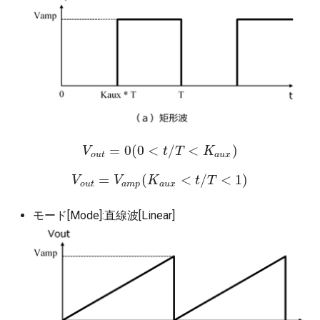
フィードバック制御
デジタル制御
ピーク電流制御
ボトムスキップ制御
=
0
(
0
<
/
<
)
V
V
o
u
t
=
0
(
0
<
t
t
/
T
T
<
K
a
u
x
K
)
o
u
t
a
u
x
オペアンプ
=
(
<
/
<
1
)
V
V
o
u
V
t
=
V
a
m
K
p
(
K
a
u
x
<
t
/
t
T
<
T
1
)
o
u
t
a
m
p
a
u
x
ローパスフィルタ
モード[Mode]:直線波[Linear]
ハイパスフィルタ
バンドパスフィルタ
バンドストップフィルタ