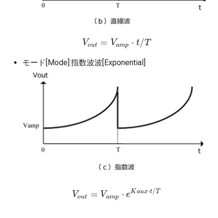
=
⋅
/
V
V
o
u
t
=
V
V
a
m
p
⋅
t
/
t
T
T
o
u
t
a
m
p
モード[Mode]:指数波波[Exponential]
⋅
/
K
a
u
x
t
T
=
⋅
V
V
o
u
t
=
V
V
a
m
p
⋅
e
K
e
a
u
x
⋅
t
/
T
o
u
t
a
m
p