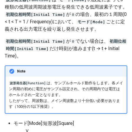
シミュレーションエンジン
種類の低周波周期波形電圧を発生できる低周波素子です。
アプリ情報と設定
SeriesList
Operational Amplifer
V/I Converter
Power Palette 解析編
ゲートブロック
DABコンバータ
Hブリッジ昇降圧コンバー
が
の場合、最初の１周期(0
初期位相時間[Initial Time]
0
モデル情報
< t < T = 1 / Frequency)において、
ごとに定
モード[Mode]
Get Started
PID
Voltage Probe
Power Palette 交流解析編
微分器
LLC共振コンバータ
マルチフェーズ・インタ
義される出力電圧を繰り返し発生させます。
低周波周波数
ブコンバータ
CCTracer
Pulse Counter
SL Palette 設定編
積分器
マルチフェーズ・インタ
が
でない場合は、
初期位相時間[Initial Time]
0
初期位相
ブコンバータ
DCACインバータ
だけ時刻が進みます(t → t + Initial
時間[Initial Time]
Trigger
SL Palette 解析編
ボルテージフォロワ
Time)。
DCACインバータ
DABコンバータ
Shot Pulse
Motor Palette 基本編
Note
PFC回路
位相シフトフルブリッジ
Voltage Follower
Motor Palette Simulink
は、サンプルホールド動作をします。各メイ
波形発生器[Function]
チャタリング防止回路
MPPT制御回路
ン周期の初めに電圧がサンプル設定され、その周期内では電圧は
ホールドされ一定となります。
ScideamPy編
したがって、周波数は、メイン周波数より十分低い必要がありま
位相シフトフルブリッジ
デジタル制御
す（100分の1以下推奨）。
MPPT制御回路
モード[Mode]:短形波[Square]
スナバ回路