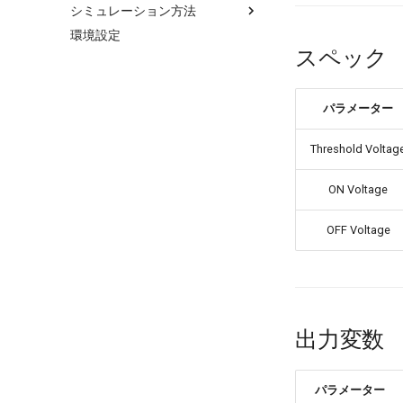
シミュレーション方法
コンフィグエディタ
PID
I/V Converter
Smooth AC Voltage Source
DC Current Source
Transformer
環境設定
メイン周波数
シミュレーションの手順
Pulse Counter
Isolation Amplifier
Slope
DC Voltage Source
Transformer(Mutual)
スペック
サブ周波数
Transient (Fast)
Trigger
V/I Converter
Step
Function
Y-D Transformer
シミュレーションプロファイル
Transient (Full)
Shot Pulse
Voltage Probe
Solar Battery
Y-Y Transformer
出力変数
FRA
Voltage Follower
Table Voltage Source
パラメーター
スイッチング同期制御
Sweep
Threshold Voltag
シミュレーションエンジン
Steady
モデル情報
ON Voltage
低周波周波数
OFF Voltage
出力変数
パラメーター