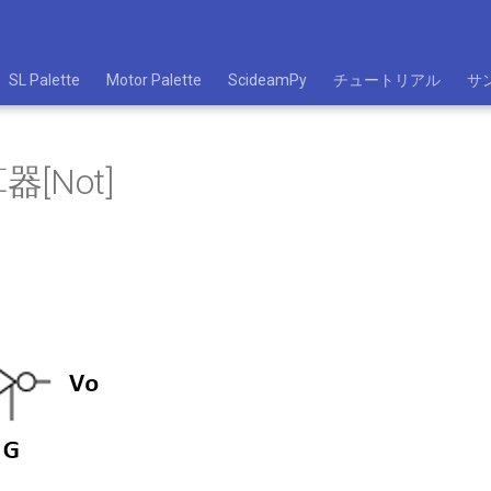
SL Palette
Motor Palette
ScideamPy
チュートリアル
サ
[Not]