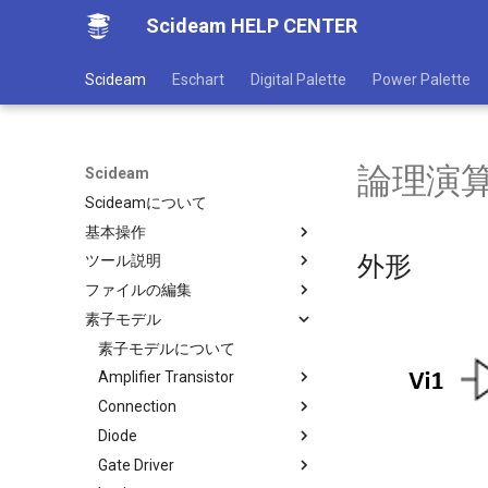
Scideam HELP CENTER
Scideam
Eschart
Digital Palette
Power Palette
論理演算器
Scideam
Scideamについて
基本操作
外形
ツール説明
機能概要
ファイルの編集
ファイルメニュー
ツールについて
素子モデル
ウインドウの表示
CVTビューワー
グローバル変数
ウインドウの操作
インスペクター
ルックアップテーブル
素子モデルについて
ヘルプメニュー
ヒストリー
スクリプトファイル
Amplifier Transistor
キーボード・マウス操作一覧
State Viewer
SLCスクリプトファイル
Connection
Nch MOSFET
回路エディタ
パレット
Diode
NPN Transistor
Far Jumper
アプリ情報と設定
Circuit Browser
Gate Driver
Pch MOSFET
Ground
3phase Diode Bridge