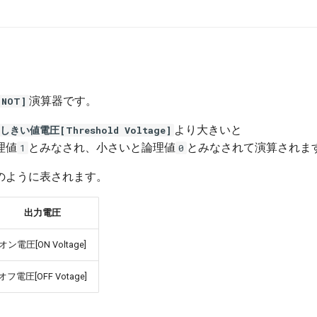
演算器です。
NOT]
より大きいと
しきい値電圧[Threshold Voltage]
理値
とみなされ、小さいと論理値
とみなされて演算されま
1
0
のように表されます。
出力電圧
オン電圧[ON Voltage]
オフ電圧[OFF Votage]