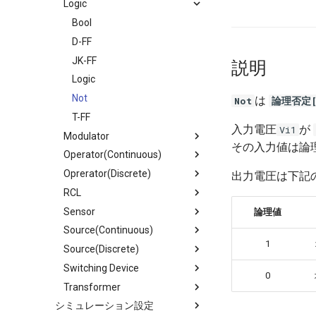
SeriesList
Logic
PNP Transistor
Ground2
Diode
Gate Driver
Get Started
Ground3
Diode Bridge
Gate Driver 3Phase PWM
Bool
CCTracer
Image Block
Photo Coupler
Gate Driver 3Phase Signal
D-FF
Text Block
Shunt Regulator
Gate Driver1
JK-FF
説明
Wire
Thyristor
Gate Isolator
Logic
Zener
Not
は
Not
論理否定[
T-FF
入力電圧
が
Vi1
Modulator
その入力値は論
Operator(Continuous)
DPM
Oprerator(Discrete)
PWM
Comparator
出力電圧は下記
RCL
SFM
Delay Pulse
Arithmetic
Sensor
Differentiator
Function
Capacitor
論理値
Source(Continuous)
Ideal Operational Amplifer
Table
Inductor
3Phase Delta Voltage Sensor
1
Source(Discrete)
Integrator
Resistor
3Phase I/V Sensor
AC Sweep
Switching Device
Latch
Saturation Inductor
3Phase Star Voltage Sensor
Pulse
3Phase Voltage
0
Transformer
Limiter
Current Probe
Ramp
AC Current Source
PWM Switch
シミュレーション設定
Operational Amplifer
I/I Converter
Saw Tooth
AC Voltage Source
Switch
D-D Transformer