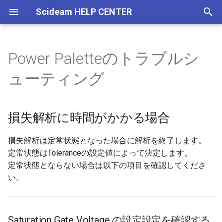
Scideam HELP CENTER
検
索
Power Paletteのトラブルシ
Scideamについて
Eschartについて
Digital Paletteについて
Power Paletteについて
SL Paletteについて
Motor Paletteについて
ScideamPyについて
チュートリアルについて
Top
損失解析に時間がかかる場合
機能概要
ツールについて
グローバル変数
素子モデルについて
コンフィグエディタ
シミュレーションの手順
基本操作
インポート
系列間演算
周波数解析(FFT)
ファイルの操作
Oprerator(Discrete)
解析方法について
損失解析
Switch
詳細FET素子のスイッチン
インストール
ファイルの操作
ファイルの読込
SCIDEAM
Transient
Motor
回路作成編
Free版 導入編
さまざまなPWM設定方法
降圧型コンバータ
さまざまなPWM設定方法
降圧型コンバータの損失
Simulinkを使ったPFM制御
DC Motor
を
ューティング
特性
初
基本操作
基本操作
スクリプトファイル
損失解析概要
Setup
Parts
使用方法
Scideam
使い方編
Saturation Gate Voltage の
ファイルメニュー
CVTビューワー
ルックアップテーブル
Amplifier Transistor
メイン周波数
Transient (Fast)
タブの配置
エクスポート
リサンプリング
XYチャート
ファイルの編集
Sensor
損失項目について
波形解析
コア損失解析
アンインストール
ファイルの編集
ブロックの配置
Scideam Launch
Waveform
シミュレーション編
Free版 回路作成編
さまざまなPFM設定方法
昇圧型コンバータ
さまざまなPFM設定方法
相互変圧器の損失解析
Simulinkを使ったPWM制
Brushless Motor
設定設定を確認する
詳細IGBT素子のスイッチ
期
損失解析に時間がかかる場合
特性
ツール説明
読み込み・保存
素子モデル
機能解説
SLCスクリプトファイル
API リファレンス
Scideam Free
回路編
ウインドウの表示
インスペクター
スクリプトファイル
Connection
サブ周波数
Transient (Full)
メイン機能
フィルタ
ファイルの設定
Source(Discrete)
ファイルの設定
入出力の設定
SCIDEAM BODE
Frequency Response
波形解析編
Free版 シミュレーション
デッドタイムの設定方法
昇降圧型コンバータ
スイープ解析
電圧源・電流源を負荷と
PMSM Motor
化
詳細スイッチ素子(Detail
Analysis
い場合
Nch Si/SiC-FET、Detail Nch
損失成分を持つ素子
ファイルの編集
演算機能
スクリプト言語文法
素子モデル
Scideamブロックの使い方
変更履歴
Digital Palette
ウインドウの操作
ヒストリー
SLCスクリプトファイル
Diode
シミュレーションプロフ
FRA
信号生成
Rate Transition
周波数特性解析編
Free版 波形解析編
周波数特性解析
Hブリッジ昇降圧コンバー
ADコンバータ
Induction Motor
損失解析は定常状態となった場合に解析を終了します。
GaN-FETなど)のパラメータ
ル
LLCコンバータの損失解析
定常状態はToleranceの設定値によって決定します。
を確認する
損失解析における注意事
素子モデル
解析機能
機能関数の使用方法
詳細解説
Blocks
Power Palette
ヘルプメニュー
State Viewer
Gate Driver
Sweep
Digital Palette編
スイープ解析
フォワード型コンバータ
非線形素子の作成
Switched Reluctance Moto
定常状態とならない場合は以下の項目を確認してくださ
出力変数
ダブルパルス試験
い。
理想解析で定常状態である
シミュレーション設定
DLL連携機能について
シミュレーション
SL Palette
キーボード・マウス操作
パレット
Logic
Steady
Digital Palette DLL連携編
ADコンバータ
プッシュプル方式コンバ
ゲートブロック
ことを確認する
スイッチング同期制御
スナバ回路
シミュレーション方法
DLL機能関数リファレンス
Motor Palette
回路エディタ
Circuit Browser
Modulator
Power Palette 設定編
フリップフロップ
フライバックコンバータ
タスクコントロール
Saturation Gate Voltage の設定設定を確認する