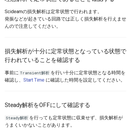
Scideamの損失解析は定常状態で行われます。
フィードバック制御
発振などが起きている回路では正しく損失解析を行えませ
んので注意してください。
デジタル制御
ピーク電流制御
損失解析が十分に定常状態となっている状態で
ボトムスキップ制御
行われていることを確認する
オペアンプ
事前に
を行い十分に定常状態となる時間を
Transient解析
確認し、
Start Time
に確認した時間を設定してください。
ローパスフィルタ
ハイパスフィルタ
Steady解析をOFFにして確認する
バンドパスフィルタ
を行っても定常状態に収束せず、損失解析が
Steady解析
うまくいかないことがあります。
バンドストップフィルタ