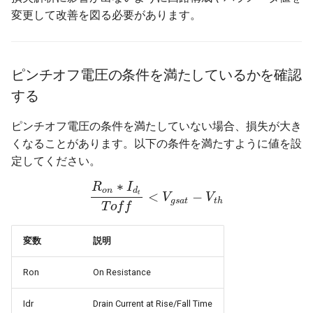
変更して改善を図る必要があります。
ピンチオフ電圧の条件を満たしているかを確認
する
ピンチオフ電圧の条件を満たしていない場合、損失が大き
くなることがあります。以下の条件を満たすように値を設
定してください。
∗
R
I
o
n
d
<
−
t
R
o
n
∗
I
d
t
T
o
f
f
<
V
V
g
s
a
t
−
V
V
t
h
g
s
a
t
t
h
T
o
f
f
変数
説明
Ron
On Resistance
Idr
Drain Current at Rise/Fall Time