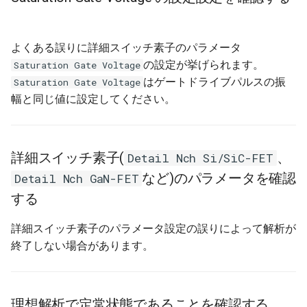
損失解析が十分に定常状態
シミュレーションエンジ
となっている状態で行われ
環境設定
アプリ情報と設定
SeriesList
Operator(Continuous)
Power Palette 解析編
ゲートブロック
DABコンバータ
Hブリッジ昇降圧コンバー
ていることを確認する
モデル情報
よくある誤りに詳細スイッチ素子のパラメータ
Get Started
Oprerator(Discrete)
Power Palette 交流解析編
微分器
LLC共振コンバータ
マルチフェーズ・インタ
の設定が挙げられます。
Saturation Gate Voltage
Steady解析をOFFにして確
低周波周波数
ブコンバータ
はゲートドライブパルスの振
Saturation Gate Voltage
認する
CCTracer
RCL
SL Palette 設定編
積分器
マルチフェーズ・インタ
幅と同じ値に設定してください。
ブコンバータ
DCACインバータ
Toleranceの値を大きくする
Sensor
SL Palette 解析編
ボルテージフォロワ
DCACインバータ
DABコンバータ
負荷が電流源または電圧源
Source(Continuous)
Motor Palette 基本編
詳細スイッチ素子(
、
Detail Nch Si/SiC-FET
の場合、その電力を損失に
PFC回路
位相シフトフルブリッジ
など)のパラメータを確認
Detail Nch GaN-FET
設定しているか確認する
Source(Discrete)
Motor Palette Simulink
する
チャタリング防止回路
MPPT制御回路
デッドタイム等の回路パラ
Switching Device
ScideamPy編
詳細スイッチ素子のパラメータ設定の誤りによって解析が
メータが適切に設定されて
位相シフトフルブリッジ
デジタル制御
終了しない場合があります。
いるかを確認する
Transformer
MPPT制御回路
ピンチオフ電圧の条件を満
たしているかを確認する
理想解析で定常状態であることを確認する
スナバ回路