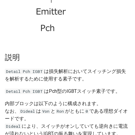
シミュレーションエンジ
環境設定
アプリ情報と設定
SeriesList
Operator(Continuous)
Power Palette 解析編
ゲートブロック
DABコンバータ
Hブリッジ昇降圧コンバー
モデル情報
Get Started
Oprerator(Discrete)
Power Palette 交流解析編
微分器
LLC共振コンバータ
マルチフェーズ・インタ
低周波周波数
ブコンバータ
CCTracer
RCL
SL Palette 設定編
積分器
マルチフェーズ・インタ
ブコンバータ
DCACインバータ
Sensor
SL Palette 解析編
ボルテージフォロワ
説明
DCACインバータ
DABコンバータ
Source(Continuous)
Motor Palette 基本編
は損失解析においてスイッチング損失
Detail Pch IGBT
PFC回路
位相シフトフルブリッジ
を解析するために使用する素子です。
Source(Discrete)
Motor Palette Simulink
チャタリング防止回路
MPPT制御回路
はPch型のIGBTスイッチ素子です。
Detail Pch IGBT
Switching Device
ScideamPy編
内部ブロックは以下のように構成されます。
位相シフトフルブリッジ
デジタル制御
なお、
は
と
がともに
である理想ダイオ
Dideal
Von
Ron
0
Transformer
ードです。
MPPT制御回路
により、スイッチがオンしていても逆向きに電流
Dideal
が流れないというIGBTの振る舞いを実現しています。
スナバ回路