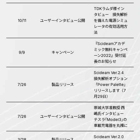
TDKラムダ様イン
タビュー 損失解析
10/11
ユーザーインタビュー公開
を備えた電源シミュ
レータの有効活用方
法
『Scideamアカデ
ミック無料キャンペ
9/9
キャンペーン
ーン2022』受付延
長のお知らせ
Scideam Ver.2.4
損失解析オプション
7/26
製品リリース
「Power Palette」
リリースします（7
月29日）
崇城大学准教授 西
嶋氏インタビュー
7/26
ユーザーインタビュー公開
テスラ｢Model3｣の
車載充電器を丸裸に
Scideam Ver.2.0
3/28
製品リリース