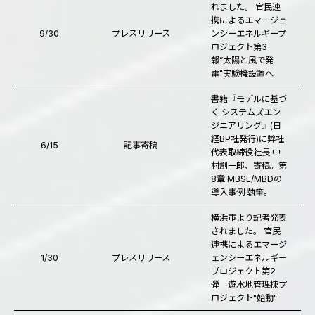
れました。 官民連
携によるエマージェ
9/30
プレスリリース
ンシーエネルギープ
ロジェクト第3
報”太陽と風で発
電"実験機設置へ
書籍『モデルに基づ
く システムズエン
ジニアリング』(日
経BP社発行)に弊社
6/15
記事寄稿
代表取締役社長 中
村創一郎、寄稿。第
8章 MBSE/MBDの
導入事例 執筆。
横浜市より記者発表
されました。 官民
連携によるエマージ
1/30
プレスリリース
ェンシーエネルギー
プロジェクト第2
弾 遊水地管理棟プ
ロジェクト"始動"