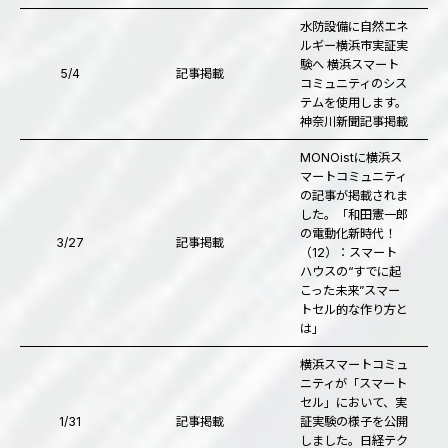
水防設備に自然エネ
ルギー横浜市実証実
験へ 横浜スマート
5/4
記事掲載
コミュニティのシス
テムを使用します。
神奈川新聞記事掲載
MONOistに横浜ス
マートコミュニティ
の記事が掲載されま
した。「和田憲一郎
の電動化新時代！
3/27
記事掲載
（12）：スマート
ハウスの“すでに起
こった未来”――スマー
トセル的な作り方と
は」
横浜スマートコミュ
ニティが「スマート
セル」において、実
1/31
記事掲載
証実験の様子を公開
しました。日経テク