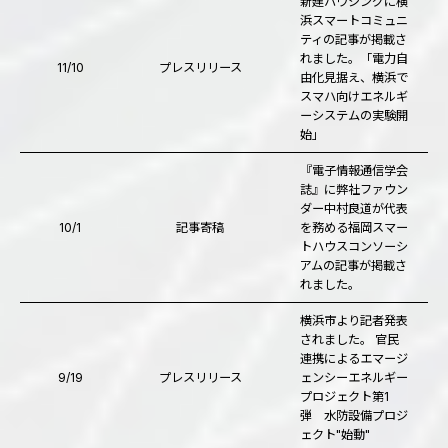
新建ハウジングに横
浜スマートコミュニ
ティの記事が掲載さ
れました。「電力自
11/10
プレスリリース
由化見据え、横浜で
スマハ向けエネルギ
ーシステムの実験開
始」
『電子情報通信学会
誌』に弊社ファウン
ダー中村良道が代表
10/1
記事寄稿
を務める福岡スマー
トハウスコンソーシ
アムの記事が掲載さ
れました。
横浜市より記者発表
されました。 官民
連携によるエマージ
9/19
プレスリリース
ェンシーエネルギー
プロジェクト第1
弾 水防設備プロジ
ェクト"始動"