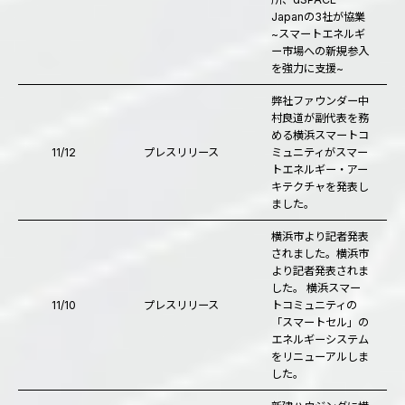
Japanの3社が協業
~スマートエネルギ
ー市場への新規参入
を強力に支援~
弊社ファウンダー中
村良道が副代表を務
める横浜スマートコ
11/12
プレスリリース
ミュニティがスマー
トエネルギー・アー
キテクチャを発表し
ました。
横浜市より記者発表
されました。横浜市
より記者発表されま
した。 横浜スマー
11/10
プレスリリース
トコミュニティの
「スマートセル」の
エネルギーシステム
をリニューアルしま
した。