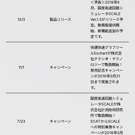
＜予告＞2019年4
月、国産高速回路シ
ミュレータSCALE
12/3
製品リリース
Ver.1.3がリリース予
定。無償版提供開
始、新機能追加の予
定です。
快適快速グラフツー
ルEschartが株式会
社テクシオ・テクノ
ロジーで取扱開始！
11/1
キャンペーン
発売記念キャンペー
ンが2019年3月31
日まで実施されま
す。
国産高速回路シミュ
レータSCALEが株
式会社計測技術研究
所で取扱開始！
7/23
キャンペーン
SCATからSCALE
への特別乗換キャン
ペーンが2019年3月