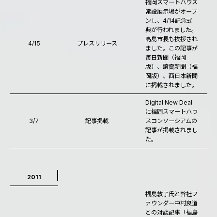
福岡スマートハウス
常設展示場がオープ
ンし、4/14記念式
典が行われました。
高島市長も挨拶され
4/15
プレスリリース
ました。この記事が
毎日新聞（福岡
版）、讀賣新聞（福
岡版）、西日本新聞
に掲載されました。
Digital New Deal
に福岡スマートハウ
3/7
記事掲載
スコンソーシアムの
記事が掲載されまし
た。
2011
福島敦子氏と弊社フ
ァウンダー中村良道
との対談記事「福島