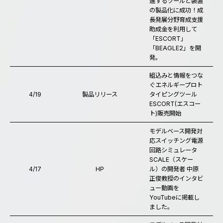
進するツールと装置
の製品化に成功！成
長発展分野育成支援
助成金を利用して
「ESCORT」
「BEAGLE2」を開
発。
組込みと情報をつな
ぐエネルギープロト
4/19
製品リリース
タイピングツール
ESCORT(エスコー
ト)販売開始
モデルベース開発対
応スイッチング電源
回路シミュレータ
SCALE（スケー
4/17
HP
ル）の開発者 中原
正俊教授のインタビ
ュー動画を
YouTubeに掲載し
ました。