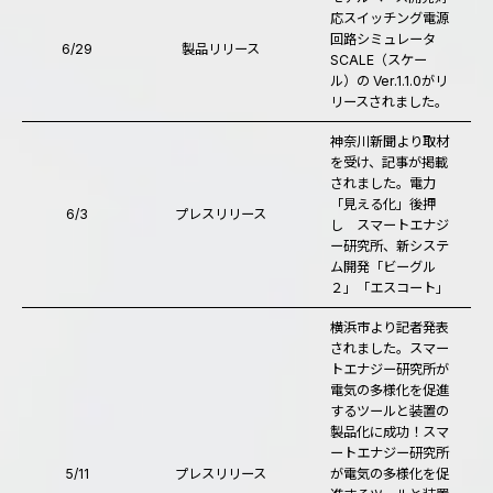
応スイッチング電源
回路シミュレータ
6/29
製品リリース
SCALE（スケー
ル）の Ver.1.1.0がリ
リースされました。
神奈川新聞より取材
を受け、記事が掲載
されました。電力
「見える化」後押
6/3
プレスリリース
し スマートエナジ
ー研究所、新システ
ム開発「ビーグル
２」「エスコート」
横浜市より記者発表
されました。スマー
トエナジー研究所が
電気の多様化を促進
するツールと装置の
製品化に成功！スマ
ートエナジー研究所
5/11
プレスリリース
が電気の多様化を促