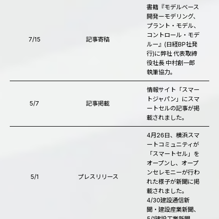
書籍『モデルベース
開発ーモデリング、
プラント・モデル、
コントロール・モデ
7/15
記事寄稿
ルー』(日経BP社発
行)に弊社 代表取締
役社長 中村創一郎
執筆協力。
情報サイト「スマー
トジャパン」にスマ
5/7
記事掲載
ートセルの記事が掲
載されました。
4月26日、横浜スマ
ートコミュニティが
「スマートセル」を
オープンし、オープ
ンセレモニーが行わ
5/1
プレスリリース
れた様子が新聞に掲
載されました。
4/30建設通信新
聞・建設産業新聞、
5/1建設工業新聞