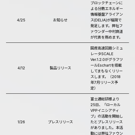
ブロックチェーンに
よる分散エネルギー
情報基盤アライアン
4/25
お知らせ
ス(DELIA)が福岡で
発足します。弊社フ
ァウンダー中村良道
が代表を務めます。
国産高速回路シミュ
レータSCALE
Ver.1.2.0がグラフツ
ールEschartを搭載
4/12
製品リリース
してまもなくリリー
スします。（2018
年7月リリース予
定）
富士通総研様より
25日、「ローカル
VPPイニシアティ
ブ」の活動を開始し
1/26
プレスリリース
たとプレスリリース
がありました。本活
動には弊社ファウン