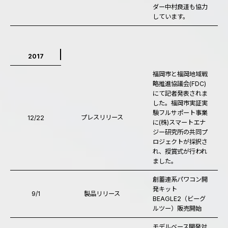
ダー中村良道も協力
しています。
2017
福岡市と福岡地域戦
略推進協議会(FDC)
にて記者発表されま
した。福岡市実証実
験フルサポート事業
プレスリリース
12/22
に(株)スマートエナ
ジー研究所の共同プ
ロジェクトが採択さ
れ、授賞式が行われ
ました。
創蓄連系パワコン開
発キット
9/1
製品リリース
BEAGLE2（ビーグ
ルツー）販売開始
モデルベース開発対