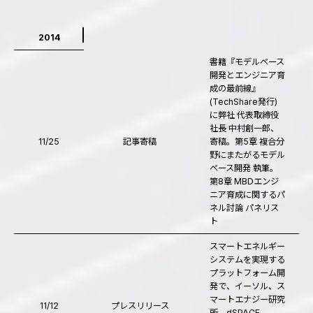
2014
書籍『モデルベース
開発とエンジニア育
成の最前線』
(TechShare発行)
に弊社 代表取締役
社長 中村創一郎、
11/25
記事寄稿
寄稿。第5章 複合分
野にまたがるモデル
ベース開発 執筆。
第8章 MBDエンジ
ニア育成に関するパ
ネル討論 パネリス
ト
スマートエネルギー
システムを実現する
プラットフォーム開
発で、イーソル、ス
マートエナジー研究
11/12
プレスリリース
所、dSPACE