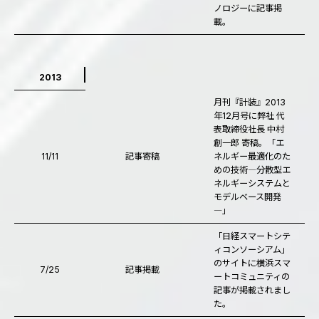
ノロジーに記事掲
載。
2013
月刊『計装』2013
年12月号に弊社 代
表取締役社長 中村
創一郎 寄稿。「エ
11/11
記事寄稿
ネルギー最適化のた
めの技術―分散型エ
ネルギーシステムと
モデルベース開発
―」
「日経スマートシテ
ィコンソーシアム」
のサイトに横浜スマ
7/25
記事掲載
ートコミュニティの
記事が掲載されまし
た。