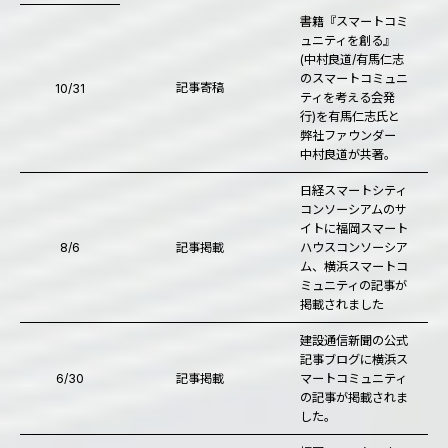
書籍『スマートコミ
ュニティを創る』
(中村良道/有馬仁志
のスマートコミュニ
記事寄稿
10/31
ティを考える会発
行)を有馬仁志氏と
弊社ファウンダー
中村良道が共著。
日経スマートシティ
コンソーシアムのサ
イトに福岡スマート
8/6
記事掲載
ハウスコンソーシア
ム、横浜スマートコ
ミュニティの記事が
掲載されました
建設通信新聞の公式
記事ブログに横浜ス
6/30
記事掲載
マートコミュニティ
の記事が掲載されま
した。