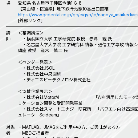
場
愛知県 名古屋市千種区今池1-8-8
【東山線・桜通線】地下鉄今池駅10番出口直結
https://www.gcdental.co.jp/gc/eigyo/jp/nagoya_imaikediam
[外部リンク]
講
＜基調講演＞
師
・横浜国立大学 工学研究院 教授 赤津 観 氏
・名古屋大学大学院 工学研究科 情報・通信工学専攻 情報
講座 教授 道木 慎二 氏
＜ベンダー発表＞
・株式会社JSOL
・株式会社中央図研
・ディエスピーテクノロジ株式会社
＜協賛企業展示＞
・株式会社MotorAI 「AIを活用したモータ
リケーション開発と受託開発事業」
・株式会社スマートエナジー研究所 「パワエレ向け高速
ュレータ Scideam」
対象
・MATLAB、JMAGをご利用中の方、ご興味がある方
者
・MBDご担当者