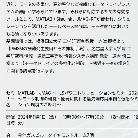
近年、モータの多重化、高効率化など複雑なモータドライブシス
テムの設計が求められています。それらに対応するための有効な
ツールとして、MATLAB / Simulink、JMAG-RTが使われ、シミュ
レーションを活用したモデルベース開発は、モータ開発において
も必須になりつつあります。
基調講演では、横浜国立大学 工学研究院 教授 赤津 観様より
【PMSMの振動発生要因とその抑制手法】、名古屋大学大学院 工
学研究科 情報・通信工学専攻 情報システム講座 教授 道木 慎二
様より 【モータドライブの多相化と制御 ～誘導モータの場合】
に関する講演を行います。
セミ
MATLAB・JMAG・HILSパワエレソリューションセミナー202
ナー
～モータ制御の研究・開発に関わる最先端応用事例と仮想シ
名
ション環境のご紹介～
開催
2024年11月1日（金） 13時00分～17時30分 （受付開始 12
日時
分）
会
今池ガスビル ダイヤモンドルーム7階