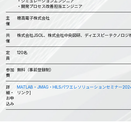
・シミュレーションエンジニア
・開発プロセス改善担当エンジニア
主
穂高電子株式会社
催
共
株式会社JSOL、株式会社中央図研、ディエスピーテクノロジ
催
定
120名
員
参加
無料（事前登録制）
費
詳
MATLAB・JMAG・HILSパワエレソリューションセミナー202
細・
リンク]
お申
込み